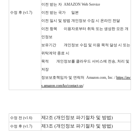
이전 받는 자
AMAZON Web Service
수정 후 (v1.7)
이전 받는 국가
일본
이전 일시 및 방법
개인정보 수집 시 온라인 전달
이전 항목
이용자로부터 취득 또는 생성한 모든 개
인정보
보유기간
개인정보 수집 및 이용 목적 달성 시 또는
위탁계약 종료 시
목적
개인정보를 클라우드 서비스에 전송, 처리 및
저장
정보보호책임자 및 연락처
Amazon.com, Inc. /
https://aw
s.amazon.com/ko/contact-us
/
제2조 (개인정보 파기절차 및 방법)
수정 전 (v1.6)
제3조 (개인정보 파기절차 및 방법)
수정 후 (v1.7)