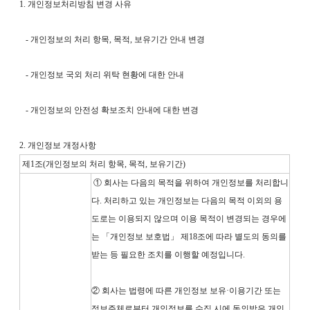
1. 개인정보처리방침 변경 사유
- 개인정보의 처리 항목, 목적, 보유기간 안내 변경
- 개인정보 국외 처리 위탁 현황에 대한 안내
- 개인정보의 안전성 확보조치 안내에 대한 변경
2. 개인정보 개정사항
제1조(개인정보의 처리 항목, 목적, 보유기간)
① 회사는 다음의 목적을 위하여 개인정보를 처리합니
다. 처리하고 있는 개인정보는 다음의 목적 이외의 용
도로는 이용되지 않으며 이용 목적이 변경되는 경우에
는 「개인정보 보호법」 제18조에 따라 별도의 동의를
받는 등 필요한 조치를 이행할 예정입니다.
② 회사는 법령에 따른 개인정보 보유·이용기간 또는
정보주체로부터 개인정보를 수집 시에 동의받은 개인