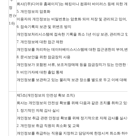
회사('(주)디어유 홈페이지')는 해킹이나 컴퓨터 바이러스 등에 의한 개
정
5. 개인정보의 암호화
전 (v
이용자의 개인정보는 비밀번호는 암호화 되어 저장 및 관리되고 있어, 본인
1.6)
6. 접속기록의 보관 및 위변조 방지
개인정보처리시스템에 접속한 기록을 최소 1년 이상 보관, 관리하고 있으며
7. 개인정보에 대한 접근 제한
개인정보를 처리하는 데이터베이스시스템에 대한 접근권한의 부여,변경,말
8. 문서보안을 위한 잠금장치 사용
개인정보가 포함된 서류, 보조저장매체 등을 잠금장치가 있는 안전한 장소
9. 비인가자에 대한 출입 통제
개인정보를 보관하고 있는 물리적 보관 장소를 별도로 두고 이에 대해 출입
제5조(개인정보의 안전성 확보 조치)
회사는 개인정보의 안전성 확보를 위해 다음과 같은 조치를 취하고 있습니다
1. 정기적인 자체 감사 실시
개인정보 취급 관련 안정성 확보를 위해 정기적으로 자체 감사를 실시하고 
2. 개인정보 취급 직원의 최소화 및 교육
개인정보를 취급하는 직원을 지정하고 담당자에 한정시켜 최소화 하여 개