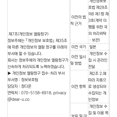
개인정보보
호법 제28조
의8 제1항 제
이전의 법
3호(계약 이
적 근거
행을 위한 국
외 처리위탁
제7조(개인정보 열람청구)
ㆍ보관)
정보주체는 ｢개인정보 보호법｣ 제35조
이전 국가
일본
에 따른 개인정보의 열람 청구를 아래의
부서에 할 수 있습니다.
개인정보 수
이전 일시
회사는 정보주체의 개인정보 열람청구가
집 시 온라인
및 방법
신속하게 처리되도록 노력하겠습니다.
전달
▶ 개인정보 열람청구 접수·처리 부서
제2조 2.에
부서명 : 정보보호팀
따라 자동으
담당자 : 정다운
이전 항목
로 생성되어
연락처 : 070-5158-6918, privacy
수집되는 개
@dear-u.co
인정보
개인정보 수
집 및 이용 목
보유 및 이