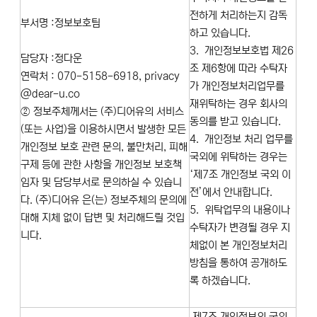
전하게 처리하는지 감독
부서명 :정보보호팀
하고 있습니다.
3. 개인정보보호법 제26
담당자 :정다운
조 제6항에 따라 수탁자
연락처 : 070-5158-6918, privacy
가 개인정보처리업무를
@dear-u.co
재위탁하는 경우 회사의
② 정보주체께서는 (주)디어유의 서비스
동의를 받고 있습니다.
(또는 사업)을 이용하시면서 발생한 모든
4. 개인정보 처리 업무를
개인정보 보호 관련 문의, 불만처리, 피해
국외에 위탁하는 경우는
구제 등에 관한 사항을 개인정보 보호책
‘제7조 개인정보 국외 이
임자 및 담당부서로 문의하실 수 있습니
전’에서 안내합니다.
다. (주)디어유 은(는) 정보주체의 문의에
5. 위탁업무의 내용이나
대해 지체 없이 답변 및 처리해드릴 것입
수탁자가 변경될 경우 지
니다.
체없이 본 개인정보처리
방침을 통하여 공개하도
록 하겠습니다.
제7조 개인정보의 국외