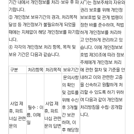
기간 내에서 개인정보를 처리·보유 후 파
사”)는 정보주체의 자유와
기합니다.
권리 보호를 위해 개인정
③ 개인정보 보유기간의 경과, 처리목적
보보호법 및 관계 법령이
달성 등 개인정보가 불필요하게 되었을
정한 바를 준수하여, 적법
때에는 지체없이 해당 개인정보를 파기합
하게 개인정보를 처리하
니다.
고 안전하게 관리하고 있
④ 각각의 개인정보 처리 항목, 목적 및
습니다. 이에 개인정보보
보유 기간은 다음과 같습니다.
호법 제30조에 따라 정보
주체에게 개인정보 처리
구분
처리항목
처리목적
보유기간
에 관한 절차 및 기준을 안
내하고 이와 관련한 고충
문의사항
을 신속하고 원활하게 처
의 확인
리할 수 있도록 하기 위하
및 검토를
여 다음과 같이 개인정보
위해 수신
사업 제
사업 제
처리방침을 수립·공개합
필수 : 이
후 3개월
휴, 파트
휴, 파트
니다.
름, 이메
간 보관
너십 관련
너십 관련
일
하며, 이
문의
문의 답변
후 해당정