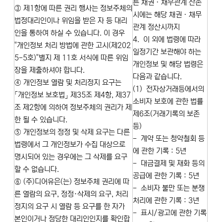
른 채권ㆍ채무관계 잔존
③ 제1항에 따른 권리 행사는 정보주체의
시에는 해당 채권ㆍ채무
법정대리인이나 위임을 받은 자 등 대리
관계 정산시까지
인을 통하여 하실 수 있습니다. 이 경우
4. 이 외에 법령에 따라
"개인정보 처리 방법에 관한 고시(제202
일정기간 보관해야 하는
5-5호)"별지 제 11호 서식에 따른 위임
개인정보 및 해당 법령은
장을 제출하셔야 합니다.
다음과 같습니다.
④ 개인정보 열람 및 처리정지 요구는
(1) 전자상거래등에서의
「개인정보 보호법」 제35조 제4항, 제37
소비자 보호에 관한 법률
조 제2항에 의하여 정보주체의 권리가 제
제6조(거래기록의 보존
한 될 수 있습니다.
등)
⑤ 개인정보의 정정 및 삭제 요구는 다른
- 계약 또는 청약철회 등
법령에서 그 개인정보가 수집 대상으로
에 관한 기록 : 5년
명시되어 있는 경우에는 그 삭제를 요구
- 대금결제 및 재화 등의
할 수 없습니다.
공급에 관한 기록 : 5년
⑥ (주)디어유은(는) 정보주체 권리에 따
- 소비자 불만 또는 분쟁
른 열람의 요구, 정정·삭제의 요구, 처리
처리에 관한 기록 : 3년
정지의 요구 시 열람 등 요구를 한 자가
- 표시/광고에 관한 기록
본인이거나 정당한 대리인인지를 확인합