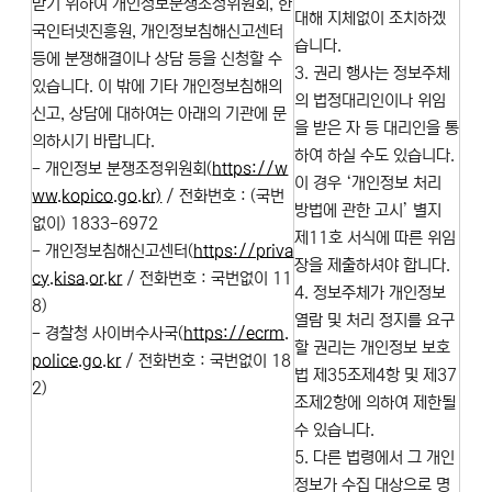
받기 위하여 개인정보분쟁조정위원회, 한
대해 지체없이 조치하겠
국인터넷진흥원, 개인정보침해신고센터
습니다.
등에 분쟁해결이나 상담 등을 신청할 수
3. 권리 행사는 정보주체
있습니다. 이 밖에 기타 개인정보침해의
의 법정대리인이나 위임
신고, 상담에 대하여는 아래의 기관에 문
을 받은 자 등 대리인을 통
의하시기 바랍니다.
하여 하실 수도 있습니다.
- 개인정보 분쟁조정위원회(
https://w
이 경우 ‘개인정보 처리
ww.kopico.go.kr)
/ 전화번호 : (국번
방법에 관한 고시’ 별지
없이) 1833-6972
제11호 서식에 따른 위임
- 개인정보침해신고센터(
https://priva
장을 제출하셔야 합니다.
cy.kisa.or.kr
/ 전화번호 : 국번없이 11
4. 정보주체가 개인정보
8)
열람 및 처리 정지를 요구
- 경찰청 사이버수사국(
https://ecrm.
할 권리는 개인정보 보호
police.go.kr
/ 전화번호 : 국번없이 18
법 제35조제4항 및 제37
2)
조제2항에 의하여 제한될
수 있습니다.
5. 다른 법령에서 그 개인
정보가 수집 대상으로 명