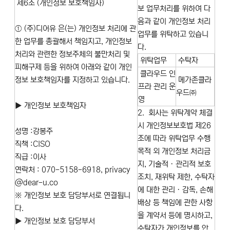
제6조 (개인정보 보호책임자)
보 업무처리를 위하여 다
음과 같이 개인정보 처리
① (주)디어유 은(는) 개인정보 처리에 관
업무를 위탁하고 있습니
한 업무를 총괄해서 책임지고, 개인정보
다.
처리와 관련한 정보주체의 불만처리 및
위탁업무
수탁자
피해구제 등을 위하여 아래와 같이 개인
클라우드 인
정보 보호책임자를 지정하고 있습니다.
메가존클라
프라 관리 운
우드㈜
영
▶ 개인정보 보호책임자
2. 회사는 위탁계약 체결
시 개인정보보호법 제26
성명 :강봉주
조에 따라 위탁업무 수행
직책 :CISO
목적 외 개인정보 처리금
직급 :이사
지, 기술적ㆍ관리적 보호
연락처 : 070-5158-6918, privacy
조치, 재위탁 제한, 수탁자
@dear-u.co
에 대한 관리ㆍ감독, 손해
※ 개인정보 보호 담당부서로 연결됩니
배상 등 책임에 관한 사항
다.
을 계약서 등에 명시하고,
▶ 개인정보 보호 담당부서
수탁자가 개인정보를 안