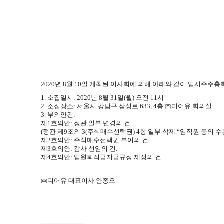
2020
년
8
월
10
일 개최된 이사회에 의해 아래와 같이 임시주주총
1.
소집일시
: 2020
년
8
월
31
일
(
월
)
오전
11
시
2.
소집장소
:
서울시 강남구 삼성로
633, 4
층 ㈜디어유 회의실
3.
부의안건
:
제
1
호의안
:
정관 일부 변경의 건
.
(
정관 제
9
조의
3(
주식매수선택권
) 4
항 일부 삭제 “임직원 등의 
제
2
호의안
:
주식매수선택권 부여의 건
.
제
3
호의안
:
감사 선임의 건
.
제
4
호의안
:
임원퇴직금지급규정 제정의 건
.
㈜디어유 대표이사 안종오