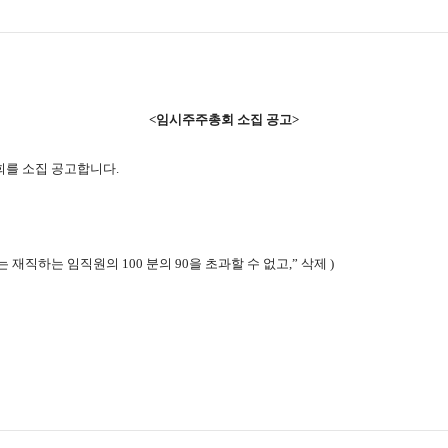
<
임시주주총회 소집 공고
>
회를 소집 공고합니다
.
수는 재직하는 임직원의
100
분의
90
을 초과할 수 없고
,
” 삭제
)