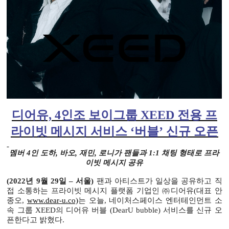
디어유, 4인조 보이그룹 XEED 전용 프
라이빗 메시지 서비스 ‘버블’ 신규 오픈
멤버 4인 도하, 바오, 재민, 로니가 팬들과 1:1 채팅 형태로 프라
이빗 메시지 공유
(2022년 9월 29일 – 서울)
팬과 아티스트가 일상을 공유하고 직
접 소통하는 프라이빗 메시지 플랫폼 기업인 ㈜디어유(대표 안
종오,
www.dear-u.co)
는 오늘, 네이처스페이스 엔터테인먼트 소
속 그룹 XEED의 디어유 버블 (DearU bubble) 서비스를 신규 오
픈한다고 밝혔다.