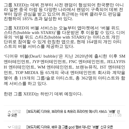
그룹 XEED는 데뷔 전부터 사전 팬덤이 형성되어 한국뿐만 아니
라 일본 중국 아랍 등 다양한 나라에서 팬덤이 구축되어 데뷔 전
부터 많은 관심을 받고 있으며 최근에는 데뷔 클라우드 펀딩을
진행하여 185% 초과 달성한 바 있다.
그룹 XEED의
버블 서비스는 오늘부터 앱마켓에서 ‘버블 위드
스타즈(bubble with STARS)’를 다운받은 후 이용할 수 있다. 디어
유의 ‘버블 위드 스타즈(bubble with STARS)’는 아티스트 개인
단위로 참여할 수 있게 런칭한 앱으로, 현재
164명의 개인 아티
스트의 버블 서비스를 제공하고 있다.
‘디어유 버블(DearU bubble)’은 지난 2020년에 출시한 이후 SM
엔터테인먼트, JYP 엔터테인먼트, FNC 엔터테인먼트, JELLYFIS
H 엔터테인먼트, WM 엔터테인먼트, 브랜뉴뮤직, IST 엔터테인
먼트, TOP MEDIA 등 65개의 국내 엔터테인먼트 회사와 계약을
맺어 총 119개의 그룹/솔로 아티스트, 총 362명의 아티스트와 함
께 서비스를 하고 있다.
한편 그룹 XEED는 하반기 데뷔 예정이다.
이전글
[보도자료] 디어유, 보라미유 & 최유리 프라이빗 메시지 서비스 ‘버블’ 신
규 오픈
22.11.08
다음글
[보도자료] 디어유, 배우 겸 그룹 god 멤버 데니안 ‘버블’ 신규 오픈