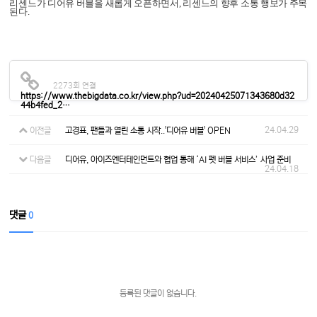
리센느가 디어유 버블을 새롭게 오픈하면서, 리센느의 향후 소통 행보가 주목
된다.
2273회 연결
https://www.thebigdata.co.kr/view.php?ud=20240425071343680d32
44b4fed_2…
24.04.29
이전글
고경표, 팬들과 열린 소통 시작..'디어유 버블' OPEN
다음글
디어유, 아이즈엔터테인먼트와 협업 통해 ‘AI 펫 버블 서비스’ 사업 준비
24.04.18
댓글
0
등록된 댓글이 없습니다.