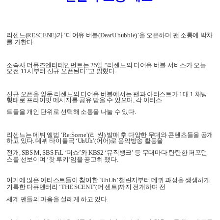
리센느(RESCENE)가 ‘디어유 버블(DearU bubble)’을 오픈하며 팬 소통에 박차
를 가한다.
소속사 더뮤즈엔터테인먼트는 25일 “리센느의 디어유 버블 서비스가 오늘
오전 11시부터 신규 오픈된다”고 밝혔다.
신규 오픈을 앞둔 리센느의 디어유 버블에서는 팬과 아티스트가 1대 1 채팅
형태로 프라이빗 메시지를 공유 받을 수 있으며, 각 아티스
트들을 개인 단위로 선택해 소통을 나눌 수 있다.
리센느는 데뷔 앨범 ‘Re:Scene’(리 씬) 발매 후 다양한 무대와 콘텐츠들을 공개
하고 있다. 데뷔 타이틀곡 ‘UhUh’(어어)로 음악방송 활동을
전개, SBS M, SBS FiL ‘더쇼’와 KBS2 ‘뮤직뱅크’ 등 무대마다 탄탄한 퍼포먼
스를 선보이며 ‘핫 루키’임을 공고히 했다.
여기에 많은 아티스트들이 참여한 ‘UhUh’ 챌린지부터 데뷔 과정을 생생하게
기록한 다큐멘터리 ‘THE SCENT’(더 센트)까지 전개하며 전
세계 팬들의 마음을 설레게 하고 있다.