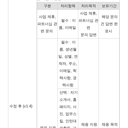
구분
처리항목
처리목적
보유기간
사업 제휴,
사업 제휴,
해당 문의
필수 : 이
파트너십 관
파트너십 관
건 답변 완
름, 이메일
련
련 문의
료시
문의 답변
필수 : 이
름, 생년월
일, 성별, 연
락처, 주소,
이메일, 학
력사항, 경
력사항
선택 : 자기
소개서, 홈
수정 후
(v1.4)
페이지, 사
진, 업무스
킬, 인턴대
채용 지원
채용 목적
채용 지원