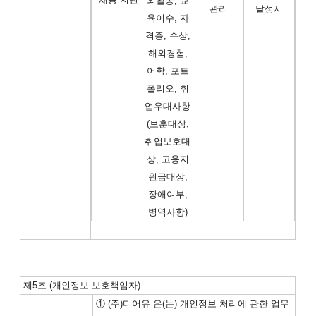
외활동, 교
관리
달성시
육이수, 자
격증, 수상,
해외경험,
어학, 포트
폴리오, 취
업우대사항
(보훈대상,
취업보호대
상, 고용지
원금대상,
장애여부,
병역사항)
제5조 (개인정보 보호책임자)
① (주)디어유 은(는) 개인정보 처리에 관한 업무