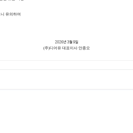
오니 유의하여
2026년 3월 9일
(주)디어유 대표이사 안종오