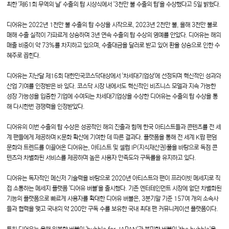
최한 '제61회 무역의 날' 수출의 탑 시상식에서 '3천만 불 수출의 탑'을 수상했다고 5일 밝혔다.
디어유는 2022년 1천만 불 수출의 탑 수상을 시작으로, 2023년 2천만 불, 올해 3천만 불로
매해 수출 실적이 가파르게 상승하며 3년 연속 수출의 탑 수상의 영예를 안았다. 디어유는 해외
매출 비중이 약 73%를 차지하고 있으며, 수출대금을 달러로 받고 있어 환율 상승으로 인한 수
혜주로 꼽힌다.
디어유는 지난달 제16회 대한민국코스닥대상에서 '차세대기업상'에 선정되며 혁신적인 성과와
산업 기여를 인정받은 바 있다. 코스닥 시장 내에서도 혁신적인 비즈니스 모델과 지속 가능한
성장 가능성을 입증한 기업에 수여되는 차세대기업상을 수상한 디어유는 수출의 탑 수상을 통
해 다시한번 경쟁력을 인정받았다.
디어유의 이번 수출의 탑 수상은 성공적인 해외 진출과 함께 한국 아티스트들과 콘텐츠를 전 세
계 팬들에게 제공하며 K문화 확산에 기여한 데 따른 결과다. 플랫폼을 통해 전 세계 K팝 팬덤
문화와 트렌드를 이끌어온 디어유는, 아티스트 및 셀럽 IP(지식재산권)풀을 바탕으로 독점 콘
텐츠와 차별화된 서비스를 제공하며 높은 사용자 만족도와 구독률을 유지하고 있다.
디어유는 독자적인 메신저 기술력을 바탕으로 2020년 아티스트와 팬이 프라이빗 메세지로 직
접 소통하는 메세지 플랫폼 '디어유 버블'을 출시했다. 기존 엔터테인먼트 시장에 없던 차별화된
기능의 플랫폼으로 빠르게 사용자를 확대한 디어유 버블은, 3분기말 기준 157여 개의 소속사
들과 협력을 맺고 국내외 약 200만 구독 수를 보유한 국내 최대 팬 커뮤니케이션 플랫폼이다.