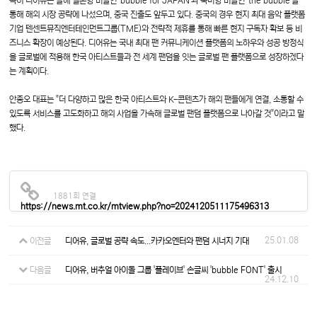
특히 디어유는 올해 일본향 버블인 'bubble for JAPAN'과 북미향 버블인 'the bubble'을
통해 해외 시장 공략에 나섰으며, 중국 진출도 앞두고 있다. 중국의 경우 현지 최대 음악 플랫폼
기업 텐센트뮤직엔터테인먼트그룹(TME)와 전략적 제휴를 통해 빠른 현지 구독자 확보 등 비
즈니스 확장이 예상된다. 디어유는 국내 최대 팬 커뮤니케이션 플랫폼의 노하우와 성공 방정식
을 글로벌에 적용해 한국 아티스트들과 전 세계 팬덤을 잇는 글로벌 팬 플랫폼으로 성장하겠다
는 계획이다.
안종오 대표는 "더 다양하고 많은 한국 아티스트와 K-콘텐츠가 해외 팬들에게 연결, 소통할 수
있도록 서비스를 고도화하고 해외 사업을 가속해 글로벌 팬덤 플랫폼으로 나아갈 것"이라고 말
했다.
1881회 연결
https://news.mt.co.kr/mtview.php?no=2024120511175496313
25.01.08
이전글
디어유, 글로벌 공략 속도...카카오엔터와 팬덤 시너지 기대
다음글
디어유, 버추얼 아이돌 그룹 '플레이브' 손글씨 'bubble FONT' 출시
24.12.10