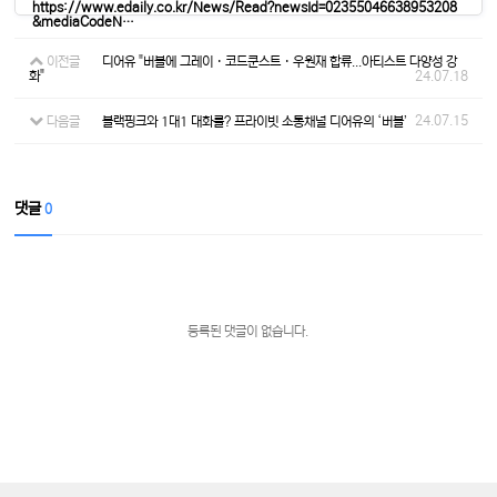
https://www.edaily.co.kr/News/Read?newsId=02355046638953208
&mediaCodeN…
이전글
디어유 "버블에 그레이 · 코드쿤스트 · 우원재 합류...아티스트 다양성 강
화"
24.07.18
24.07.15
다음글
블랙핑크와 1대1 대화를? 프라이빗 소통채널 디어유의 ‘버블’
댓글
0
등록된 댓글이 없습니다.