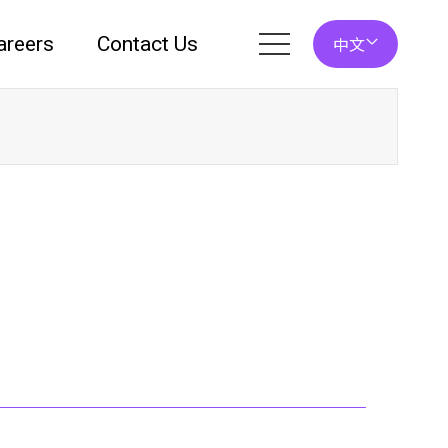
areers
Contact Us
中文