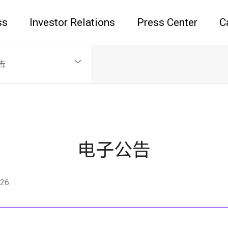
ss
Investor Relations
Press Center
C
告
电子公告
26